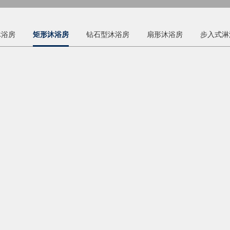
沐浴房
矩形沐浴房
钻石型沐浴房
扇形沐浴房
步入式淋