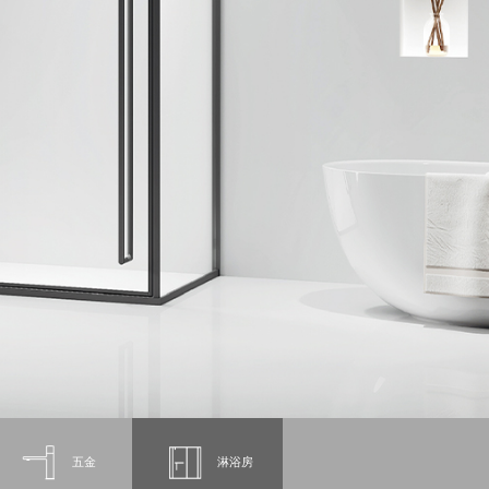
五金
淋浴房