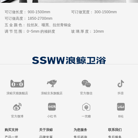
可订做长度： 900-1500mm
可订做宽度： 300-1500mm
可订做高度： 1850-2700mm
五 金 颜 色： 拉丝灰、哑黑、拉丝青铜金
调 节 范 围： 0~5mm 的倾斜度
玻 璃 厚 度： 10mm
浪鲸天猫旗舰店
浪鲸京东旗舰店
官方微信
抖音
官方微博
小红书
一兜糖
B站
购买支持
关于浪鲸
为您服务
联系我们
产品一览
品牌发展
售后咨询
售后服务