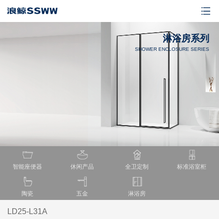
淋浴房系列
SHOWER ENCLOSURE SERIES
智能座便器
休闲产品
全卫定制
标准浴室柜
陶瓷
五金
淋浴房
LD25-L31A