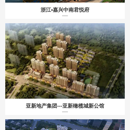
浙江•嘉兴中南君悦府
亚新地产集团---亚新橄榄城新公馆