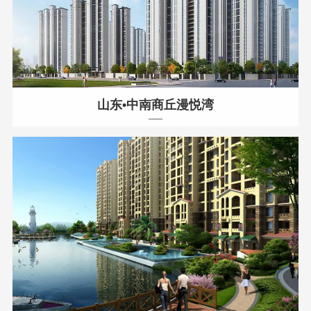
山东•中南商丘漫悦湾