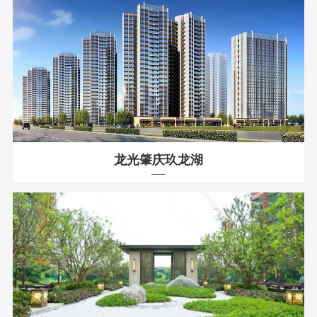
龙光肇庆玖龙湖