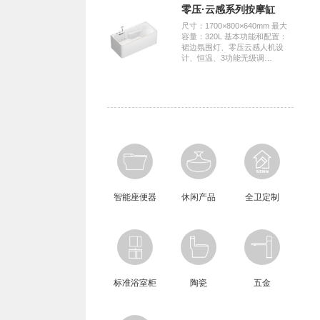
零压·云感系列按摩缸
尺寸：1700×800×640mm 最大
容量：320L 基本功能和配置：
裙边氛围灯、零压云感人机设
计、恒温、3功能无级调…
智能座便器
休闲产品
全卫定制
标准浴室柜
陶瓷
五金