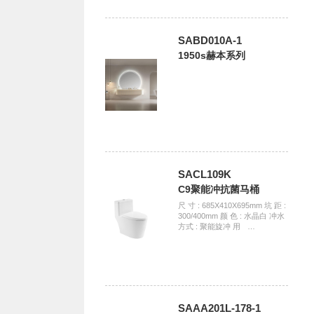
SABD010A-1
1950s赫本系列
SACL109K
C9聚能冲抗菌马桶
尺 寸 : 685X410X695mm 坑 距 :
300/400mm 颜 色 : 水晶白 冲水
方式 : 聚能旋冲 用ﾠ…
SAAA201L-178-1