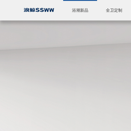
浴潮新品
全卫定制
智能座便器
休闲产品
全卫定制
标准浴室柜
陶瓷
五金
淋浴房
品牌简介
品牌实力
新闻中心