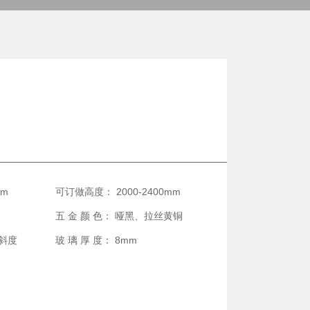
mm
可订做高度： 2000-2400mm
五 金 颜 色： 哑黑、拉丝黄铜
倾斜度
玻 璃 厚 度： 8mm