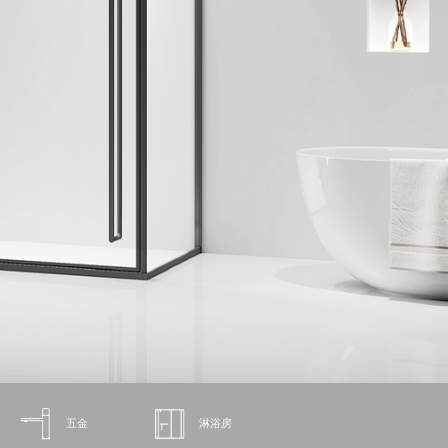
五金
淋浴房