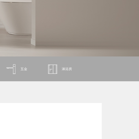
五金
淋浴房