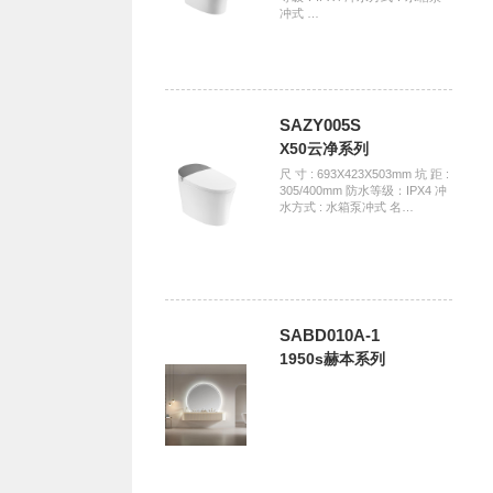
冲式 …
SAZY005S
X50云净系列
尺 寸 : 693X423X503mm 坑 距 :
305/400mm 防水等级：IPX4 冲
水方式 : 水箱泵冲式 名…
SABD010A-1
1950s赫本系列