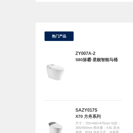
热门产品
ZY007A-2
S80脉霸·星舰智能马桶
SAZY017S
X70 方舟系列
尺寸：703×400×475mm 坑距：
305/400mm 用水量：4.8L 防水
等级：IPX4 冲水方式：水箱泵