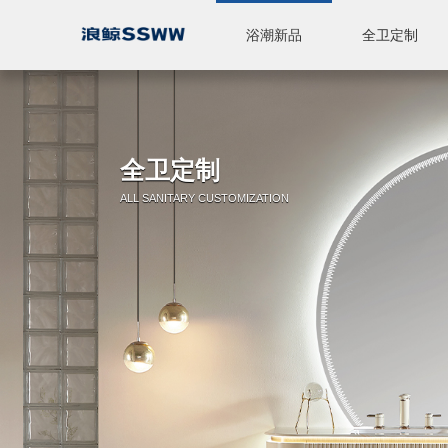
浴潮新品
全卫定制
智能座便器
休闲产品
全卫定制
标准浴室柜
陶瓷
五金
淋浴房
品牌简介
品牌实力
新闻中心
全卫定制
ALL SANITARY CUSTOMIZATION