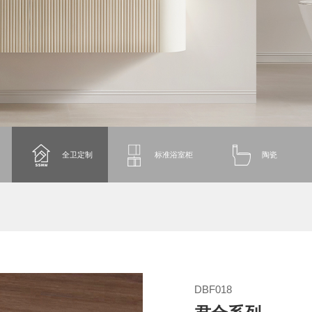
全卫定制
标准浴室柜
陶瓷
DBF018