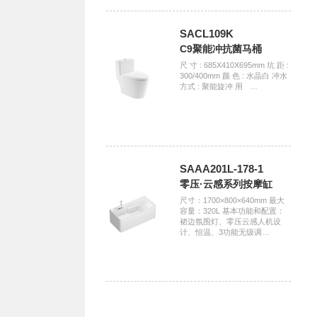
SACL109K
C9聚能冲抗菌马桶
尺 寸 : 685X410X695mm 坑 距 :
300/400mm 颜 色 : 水晶白 冲水
方式 : 聚能旋冲 用ﾠ…
SAAA201L-178-1
零压·云感系列按摩缸
尺寸：1700×800×640mm 最大
容量：320L 基本功能和配置：
裙边氛围灯、零压云感人机设
计、恒温、3功能无级调…