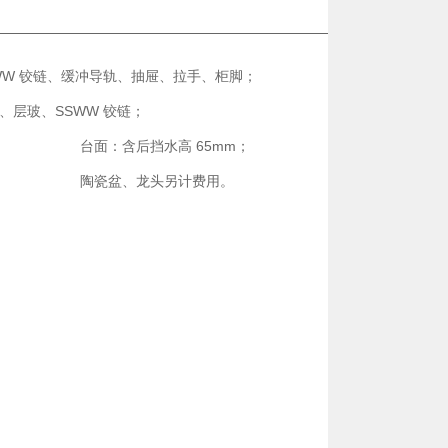
WW 铰链、缓冲导轨、抽屉、拉手、柜脚；
、层玻、SSWW 铰链；
；
台面：含后挡水高 65mm；
陶瓷盆、龙头另计费用。