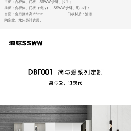
主柜：含柜体、门板、SSWW 铰链、拉手；
挂柜：含柜体、门板（镜片）、SSWW 铰链、毛巾杆；
台面：含后挡水高 65mm；
门板材质：油漆
陶瓷盆、龙头另计费用。