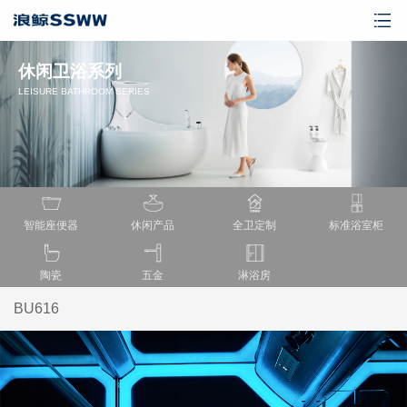
休闲卫浴系列
LEISURE BATHROOM SERIES
智能座便器
休闲产品
全卫定制
标准浴室柜
陶瓷
五金
淋浴房
BU616