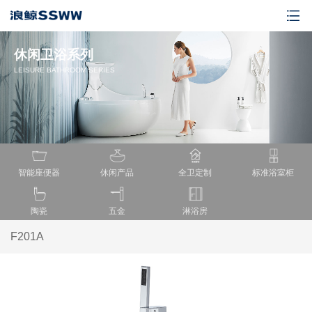
休闲卫浴系列
LEISURE BATHROOM SERIES
智能座便器
休闲产品
全卫定制
标准浴室柜
陶瓷
五金
淋浴房
F201A