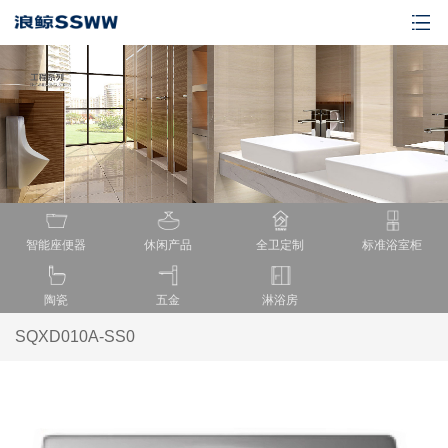
智能座便器
休闲产品
全卫定制
标准浴室柜
陶瓷
五金
淋浴房
SQXD010A-SS0