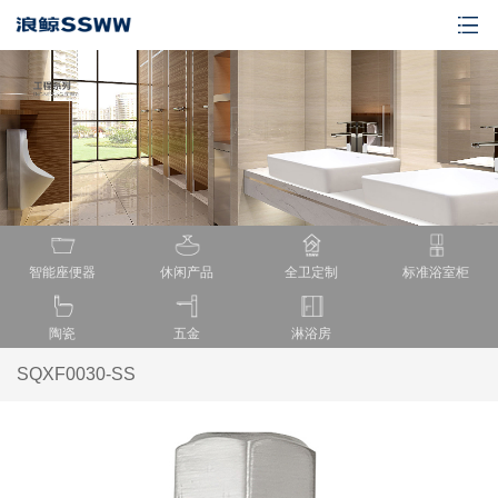
智能座便器
休闲产品
全卫定制
标准浴室柜
陶瓷
五金
淋浴房
SQXF0030-SS