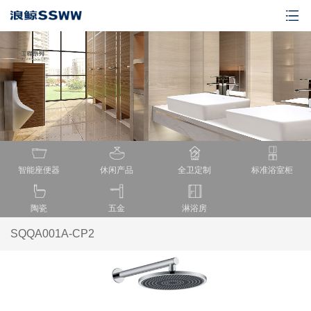
智能座便器
休闲产品
全卫定制
标准浴室柜
陶瓷
五金
淋浴房
SQQA001A-CP2