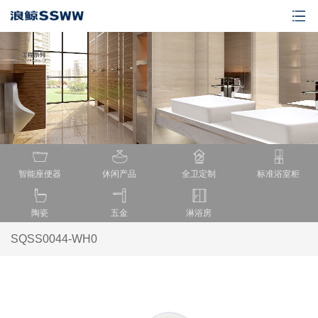
智能座便器
休闲产品
全卫定制
标准浴室柜
陶瓷
五金
淋浴房
SQSS0044-WH0