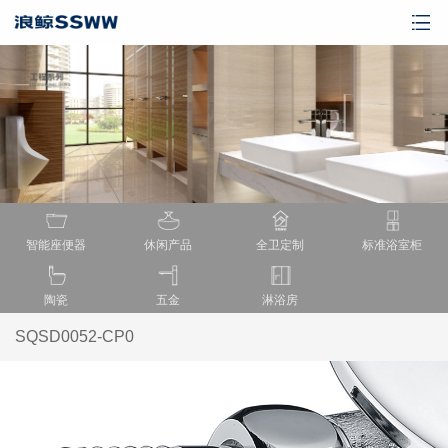
智能座便器
休闲产品
全卫定制
标准浴室柜
陶瓷
五金
淋浴房
SQSD0052-CP0