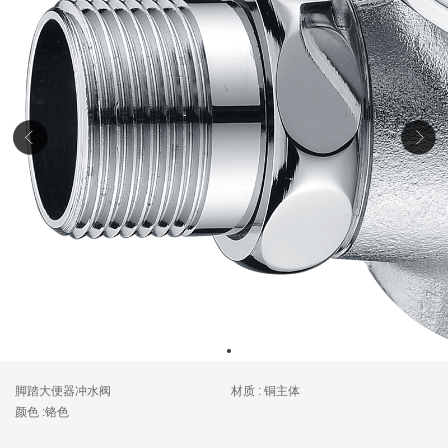
脚踏大便器冲水阀
材质 : 铜主体
颜色 :铬色