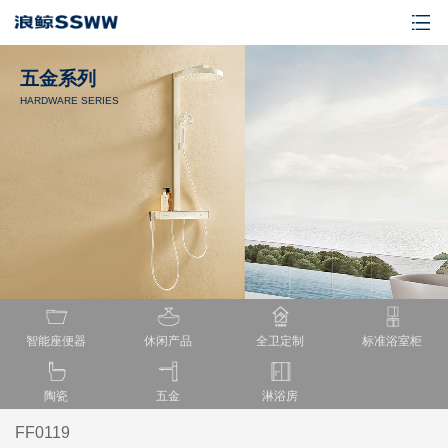
五金系列
HARDWARE SERIES
智能座便器
休闲产品
全卫定制
标准浴室柜
陶瓷
五金
淋浴房
FF0119