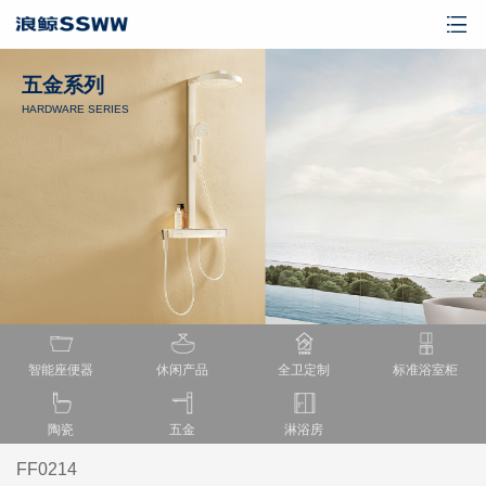
五金系列
HARDWARE SERIES
智能座便器
休闲产品
全卫定制
标准浴室柜
陶瓷
五金
淋浴房
FF0214