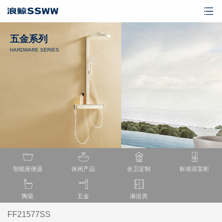
五金系列
HARDWARE SERIES
智能座便器
休闲产品
全卫定制
标准浴室柜
陶瓷
五金
淋浴房
FF21577SS