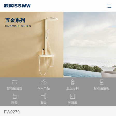
五金系列
HARDWARE SERIES
智能座便器
休闲产品
全卫定制
标准浴室柜
陶瓷
五金
淋浴房
FW0279