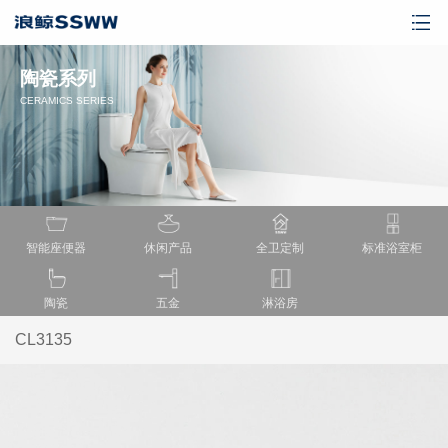
陶瓷系列
CERAMICS SERIES
智能座便器
休闲产品
全卫定制
标准浴室柜
陶瓷
五金
淋浴房
CL3135