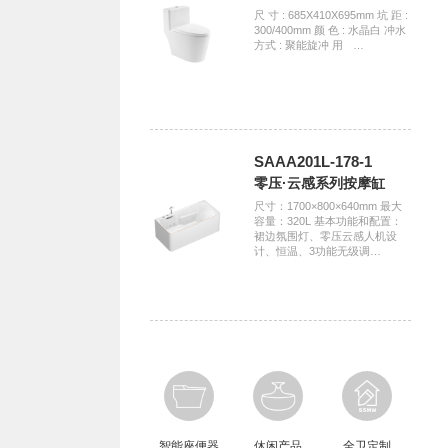
尺 寸 : 685X410X695mm 坑 距 :
300/400mm 颜 色 : 水晶白 冲水
方式 : 聚能旋冲 用ﾠ…
SAAA201L-178-1
零压·云感系列按摩缸
尺寸：1700×800×640mm 最大
容量：320L 基本功能和配置：
裙边氛围灯、零压云感人机设
计、恒温、3功能无级调…
智能座便器
休闲产品
全卫定制