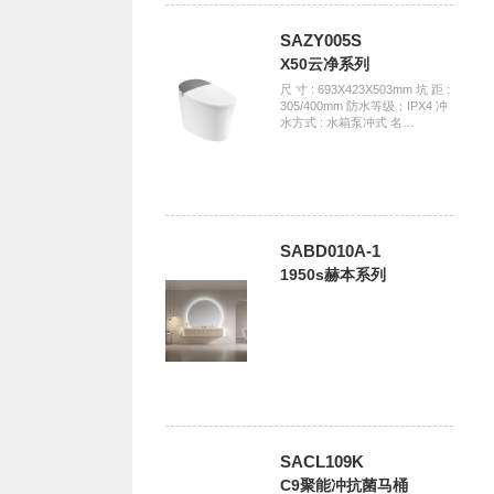
SAZY005S
X50云净系列
尺 寸 : 693X423X503mm 坑 距 :
305/400mm 防水等级：IPX4 冲
水方式 : 水箱泵冲式 名…
SABD010A-1
1950s赫本系列
SACL109K
C9聚能冲抗菌马桶