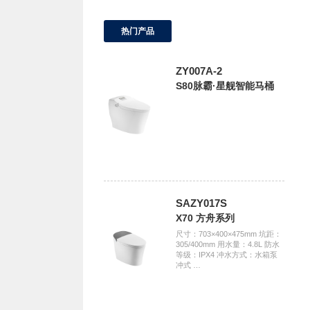
热门产品
ZY007A-2
S80脉霸·星舰智能马桶
SAZY017S
X70 方舟系列
尺寸：703×400×475mm 坑距：
305/400mm 用水量：4.8L 防水
等级：IPX4 冲水方式：水箱泵
冲式 …