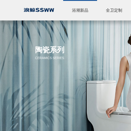
浴潮新品
全卫定制
智能座便器
休闲产品
全卫定制
标准浴室柜
陶瓷
五金
淋浴房
品牌简介
品牌实力
新闻中心
陶瓷系列
CERAMICS SERIES