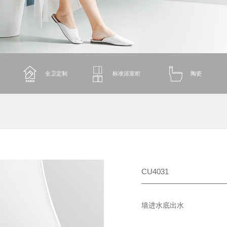
全卫定制
标准浴室柜
陶瓷
CU4031
墙进水底出水