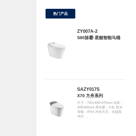
热门产品
ZY007A-2
S80脉霸·星舰智能马桶
SAZY017S
X70 方舟系列
尺寸：703×400×475mm 坑距：
305/400mm 用水量：4.8L 防水
等级：IPX4 冲水方式：水箱泵
冲式 …