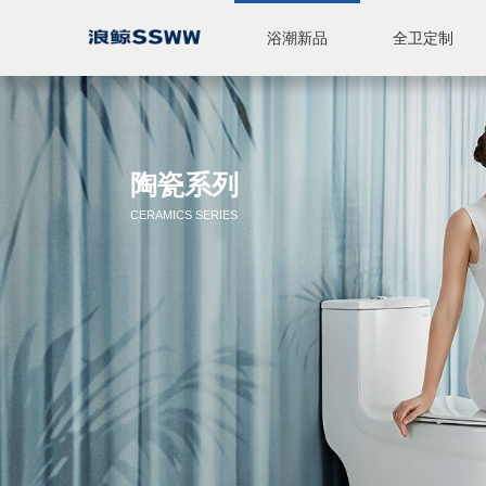
浴潮新品
全卫定制
智能座便器
休闲产品
全卫定制
标准浴室柜
陶瓷
五金
淋浴房
品牌简介
品牌实力
新闻中心
陶瓷系列
CERAMICS SERIES