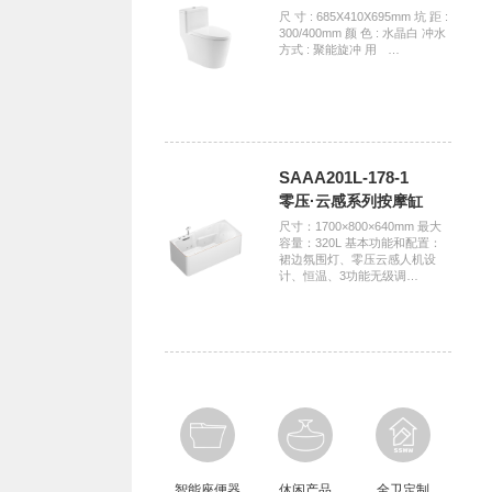
尺 寸 : 685X410X695mm 坑 距 :
300/400mm 颜 色 : 水晶白 冲水
方式 : 聚能旋冲 用ﾠ…
SAAA201L-178-1
零压·云感系列按摩缸
尺寸：1700×800×640mm 最大
容量：320L 基本功能和配置：
裙边氛围灯、零压云感人机设
计、恒温、3功能无级调…
智能座便器
休闲产品
全卫定制