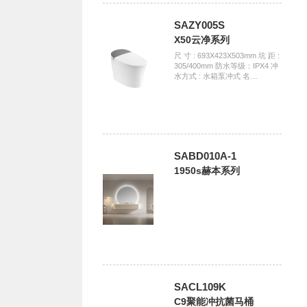
SAZY005S
X50云净系列
尺 寸 : 693X423X503mm 坑 距 :
305/400mm 防水等级：IPX4 冲
水方式 : 水箱泵冲式 名…
SABD010A-1
1950s赫本系列
SACL109K
C9聚能冲抗菌马桶