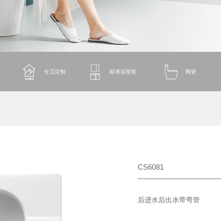
全卫定制
标准浴室柜
陶瓷
CS6081
后进水后出水带弯管