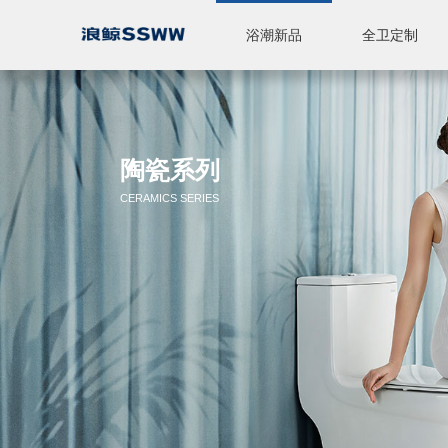
浴潮新品
全卫定制
智能座便器
休闲产品
全卫定制
标准浴室柜
陶瓷
五金
淋浴房
品牌简介
品牌实力
新闻中心
陶瓷系列
CERAMICS SERIES