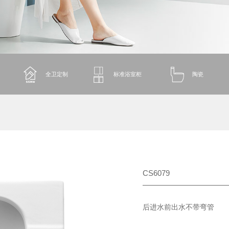
全卫定制
标准浴室柜
陶瓷
CS6079
后进水前出水不带弯管