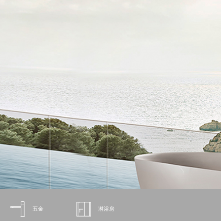
五金
淋浴房