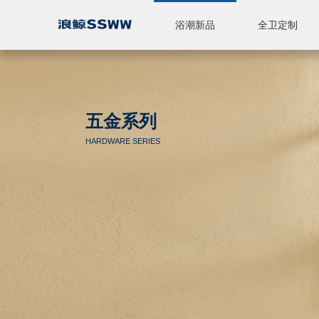
浴潮新品
全卫定制
智能座便器
休闲产品
全卫定制
标准浴室柜
陶瓷
五金
淋浴房
品牌简介
品牌实力
新闻中心
五金系列
HARDWARE SERIES