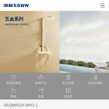
五金系列
HARDWARE SERIES
智能座便器
休闲产品
全卫定制
标准浴室柜
陶瓷
五金
淋浴房
SAQM002A-WH3-1