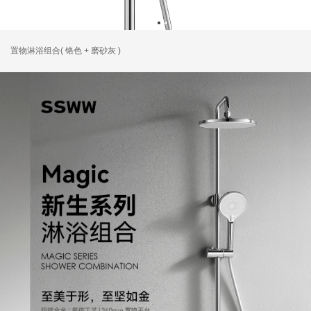
置物淋浴组合( 铬色 + 磨砂灰 )