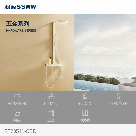
五金系列
HARDWARE SERIES
智能座便器
休闲产品
全卫定制
标准浴室柜
陶瓷
五金
淋浴房
FT23541-OBD