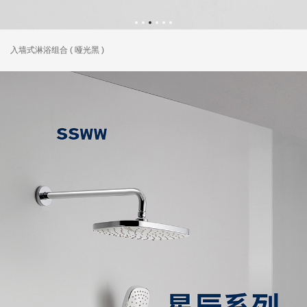
入墙式淋浴组合 ( 哑光黑 )