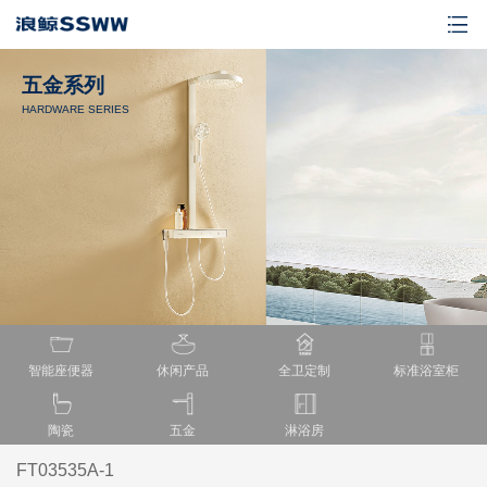
五金系列
HARDWARE SERIES
智能座便器
休闲产品
全卫定制
标准浴室柜
陶瓷
五金
淋浴房
FT03535A-1