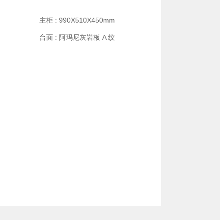
m
主柜 : 990X510X450mm
台面 : 阿玛尼灰岩板 A 纹