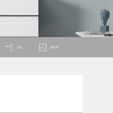
五金
淋浴房