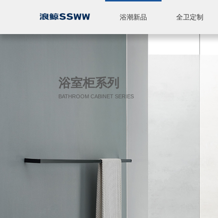
浴潮新品
全卫定制
智能座便器
休闲产品
全卫定制
标准浴室柜
陶瓷
五金
淋浴房
品牌简介
品牌实力
新闻中心
浴室柜系列
BATHROOM CABINET SERIES