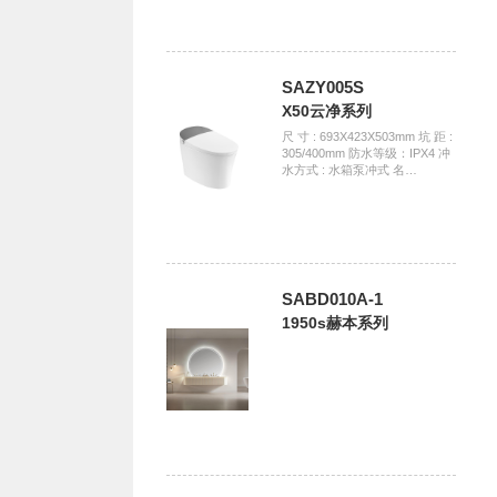
SAZY005S
X50云净系列
尺 寸 : 693X423X503mm 坑 距 :
305/400mm 防水等级：IPX4 冲
水方式 : 水箱泵冲式 名…
SABD010A-1
1950s赫本系列