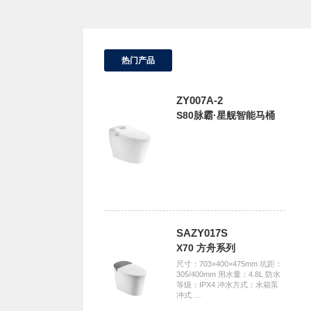
热门产品
ZY007A-2
S80脉霸·星舰智能马桶
SAZY017S
X70 方舟系列
尺寸：703×400×475mm 坑距：
305/400mm 用水量：4.8L 防水
等级：IPX4 冲水方式：水箱泵
冲式 …