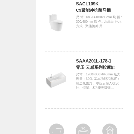
SACL109K
C9聚能冲抗菌马桶
尺 寸 : 685X410X695mm 坑 距 :
300/400mm 颜 色 : 水晶白 冲水
方式 : 聚能旋冲 用ﾠ…
SAAA201L-178-1
零压·云感系列按摩缸
尺寸：1700×800×640mm 最大
容量：320L 基本功能和配置：
裙边氛围灯、零压云感人机设
计、恒温、3功能无级调…