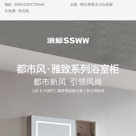
镜柜 : 600X135X720mm
台面 : 阿尔卑斯冰川白岩板
主色调 : 杏贝色