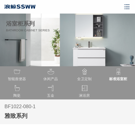
浴室柜系列
BATHROOM CABINET SERIES
智能座便器
休闲产品
全卫定制
标准浴室柜
陶瓷
五金
淋浴房
BF1022-080-1
雅致系列