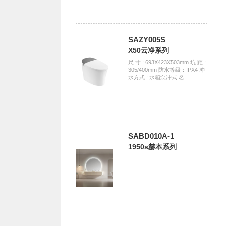
SAZY005S
X50云净系列
尺 寸 : 693X423X503mm 坑 距 :
305/400mm 防水等级：IPX4 冲
水方式 : 水箱泵冲式 名…
SABD010A-1
1950s赫本系列