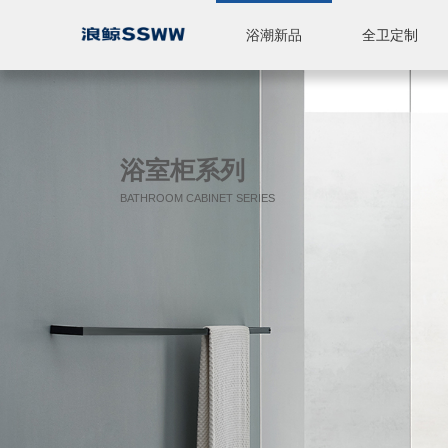
浴潮新品
全卫定制
智能座便器
休闲产品
全卫定制
标准浴室柜
陶瓷
五金
淋浴房
品牌简介
品牌实力
新闻中心
浴室柜系列
BATHROOM CABINET SERIES