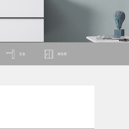
五金
淋浴房