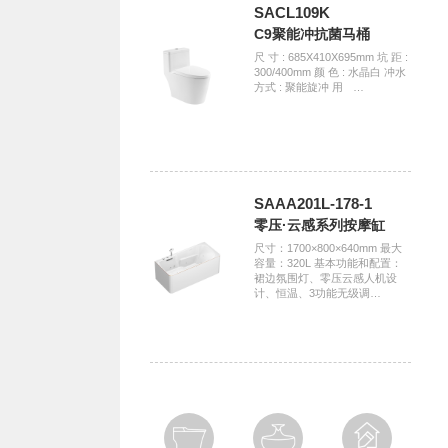
SACL109K
C9聚能冲抗菌马桶
尺 寸 : 685X410X695mm 坑 距 :
300/400mm 颜 色 : 水晶白 冲水
方式 : 聚能旋冲 用ﾠ…
SAAA201L-178-1
零压·云感系列按摩缸
尺寸：1700×800×640mm 最大
容量：320L 基本功能和配置：
裙边氛围灯、零压云感人机设
计、恒温、3功能无级调…