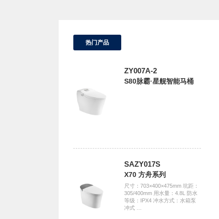
热门产品
ZY007A-2
S80脉霸·星舰智能马桶
SAZY017S
X70 方舟系列
尺寸：703×400×475mm 坑距：
305/400mm 用水量：4.8L 防水
等级：IPX4 冲水方式：水箱泵
冲式 …