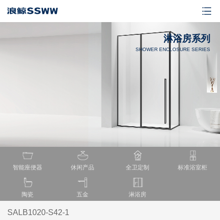
淋浴房系列
SHOWER ENCLOSURE SERIES
智能座便器
休闲产品
全卫定制
标准浴室柜
陶瓷
五金
淋浴房
SALB1020-S42-1