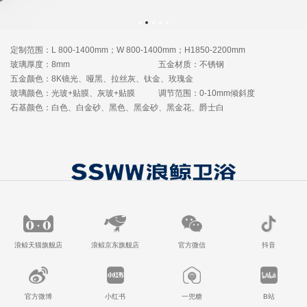
定制范围：L 800-1400mm；W 800-1400mm；H1850-2200mm
玻璃厚度：8mm
五金材质：不锈钢
五金颜色：8K镜光、哑黑、拉丝灰、钛金、玫瑰金
玻璃颜色：光玻+贴膜、灰玻+贴膜
调节范围：0-10mm倾斜度
石基颜色：白色、白金砂、黑色、黑金砂、黑金花、爵士白
浪鲸天猫旗舰店
浪鲸京东旗舰店
官方微信
抖音
官方微博
小红书
一兜糖
B站