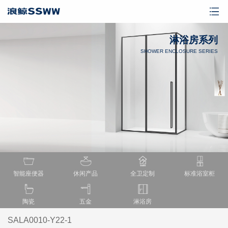
淋浴房系列
SHOWER ENCLOSURE SERIES
智能座便器
休闲产品
全卫定制
标准浴室柜
陶瓷
五金
淋浴房
SALA0010-Y22-1