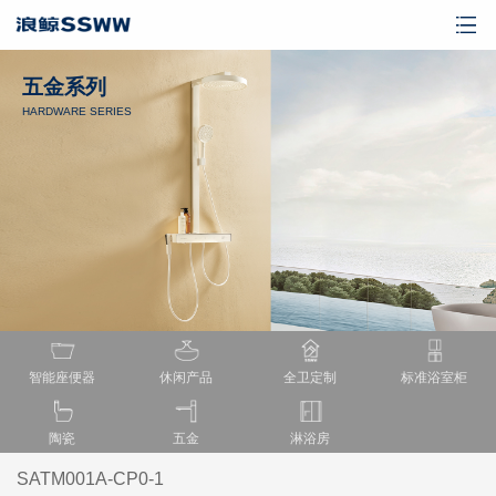
五金系列
HARDWARE SERIES
智能座便器
休闲产品
全卫定制
标准浴室柜
陶瓷
五金
淋浴房
SATM001A-CP0-1